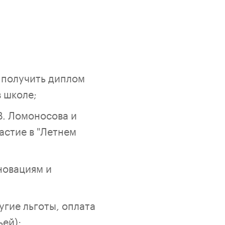
 получить диплом
 школе;
В. Ломоносова и
астие в "Летнем
новациям и
угие льготы, оплата
ьей);