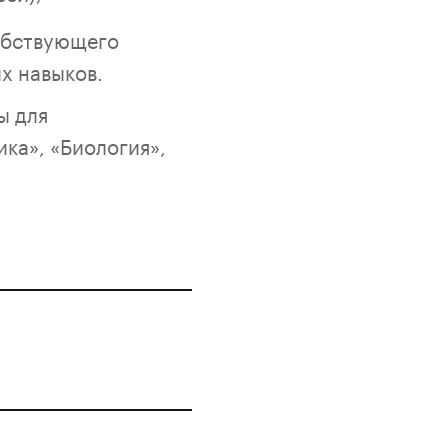
обствующего
х навыков.
ы для
ка», «Биология»,