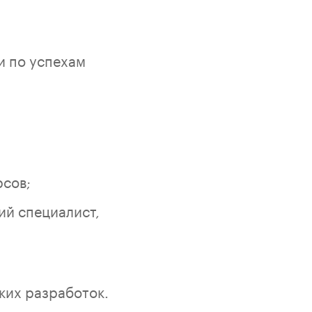
и по успехам
рсов;
й специалист,
ких разработок.