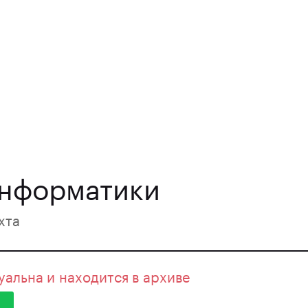
информатики
хта
уальна и находится в архиве