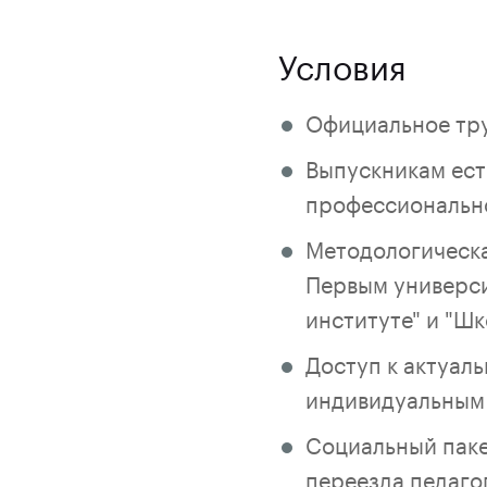
Условия
Официальное тру
Выпускникам ест
профессионально
Методологическа
Первым универси
институте" и "Шк
Доступ к актуал
индивидуальным 
Социальный пакет
переезда педагог