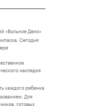
й «Вольное Дело»
ипаска. Сегодня
фере
чественное
ического наследия
ть каждого ребенка
зованием. Для
ников, готовых