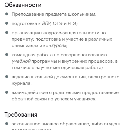
Обязанности
Преподавание предмета школьникам;
подготовка к
ВП
Р, ОГЭ и ЕГЭ;
организация внеур
очно
й деятельности по
предмету: подготовка и участие в различных
олимпиадах и кон
курса
х;
командная работа по совершенствованию
учебной
программы и внутренних процессов, в
том числе научно-методическая работа;
ведение школьной документации, электронного
журнала;
взаимодействие с родителями: предоставление
обратной связи по успехам учащихся.
Требования
законченное высшее образование, либо студент
последних курсов;